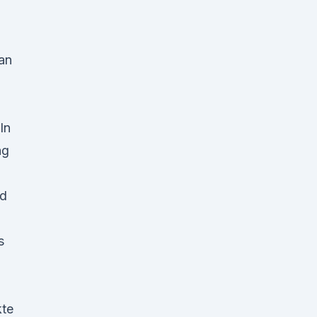
an
In
ng
nd
s
te