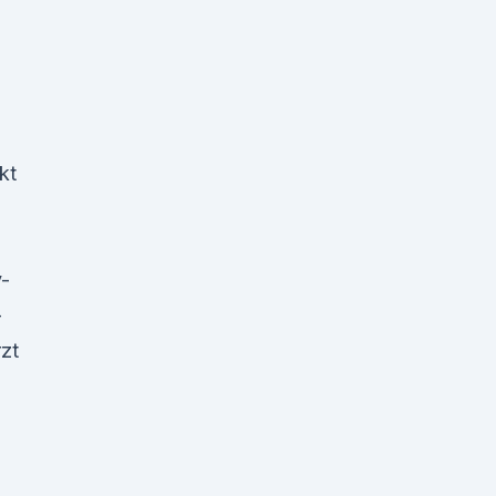
kt
v-
–
rzt