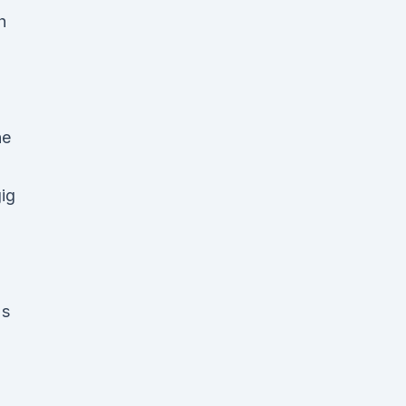
h
ne
ig
's