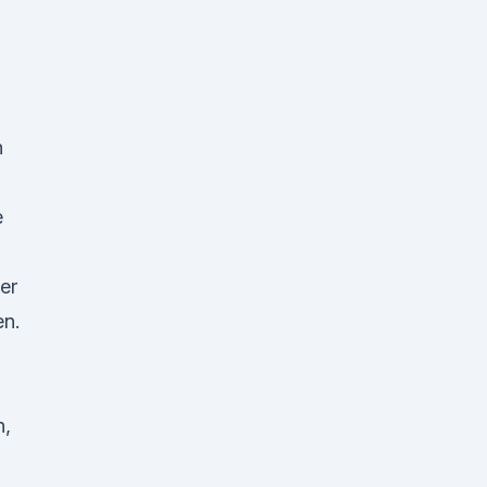
n
e
er
en.
n,