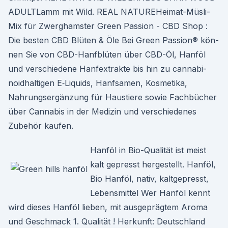
ADULTLamm mit Wild. REAL NATUREHeimat-Müsli-
Mix für Zwerghamster Green Passion - CBD Shop :
Die besten CBD Blüten & Öle Bei Green Pas­sion® kön­
nen Sie von CBD-Hanf­blüten über CBD-Öl, Han­föl
und ver­schiedene Han­fex­trak­te bis hin zu cannabi­
noid­halti­gen E‑Liquids, Han­f­samen, Kos­meti­ka,
Nahrungsergänzung für Haustiere sowie Fach­büch­er
über Cannabis in der Medi­zin und ver­schiedenes
Zube­hör kaufen.
Hanföl in Bio-Qualität ist meist
kalt gepresst hergestellt. Hanföl,
Bio Hanföl, nativ, kaltgepresst,
Lebensmittel Wer Hanföl kennt
wird dieses Hanföl lieben, mit ausgeprägtem Aroma
und Geschmack 1. Qualität ! Herkunft: Deutschland