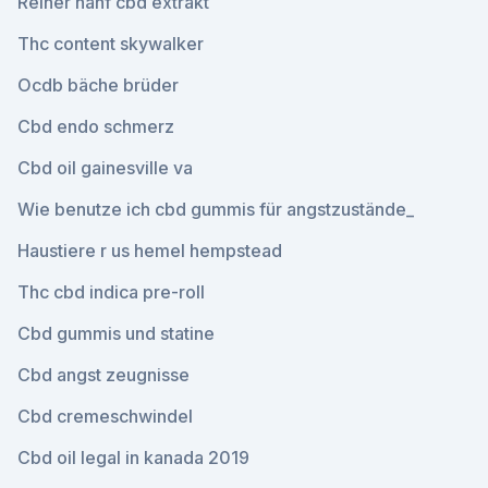
Reiner hanf cbd extrakt
Thc content skywalker
Ocdb bäche brüder
Cbd endo schmerz
Cbd oil gainesville va
Wie benutze ich cbd gummis für angstzustände_
Haustiere r us hemel hempstead
Thc cbd indica pre-roll
Cbd gummis und statine
Cbd angst zeugnisse
Cbd cremeschwindel
Cbd oil legal in kanada 2019