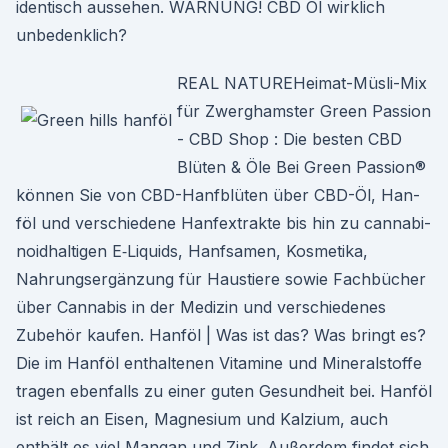
identisch aussehen. WARNUNG! CBD Öl wirklich
unbedenklich?
REAL NATUREHeimat-Müsli-Mix
für Zwerghamster Green Passion
- CBD Shop : Die besten CBD
Blüten & Öle Bei Green Pas­sion®
kön­nen Sie von CBD-Hanf­blüten über CBD-Öl, Han­
föl und ver­schiedene Han­fex­trak­te bis hin zu cannabi­
noid­halti­gen E‑Liquids, Han­f­samen, Kos­meti­ka,
Nahrungsergänzung für Haustiere sowie Fach­büch­er
über Cannabis in der Medi­zin und ver­schiedenes
Zube­hör kaufen. Hanföl | Was ist das? Was bringt es?
Die im Hanföl enthaltenen Vitamine und Mineralstoffe
tragen ebenfalls zu einer guten Gesundheit bei. Hanföl
ist reich an Eisen, Magnesium und Kalzium, auch
enthält es viel Mangan und Zink. Außerdem findet sich