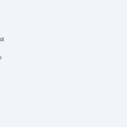
di
o
e