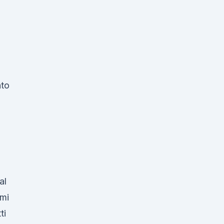
nto
al
emi
ti