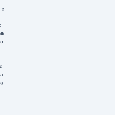
le
o
lli
so
di
ma
la