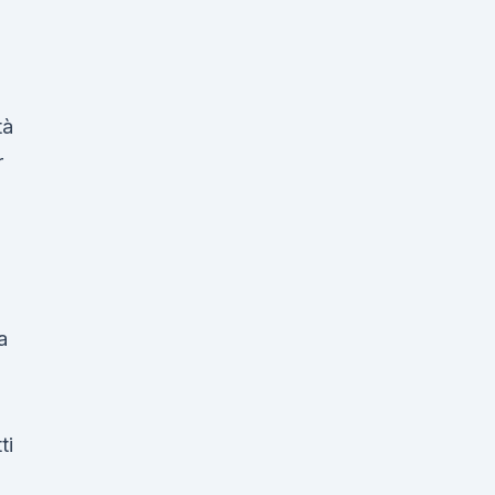
tà
r
a
ti