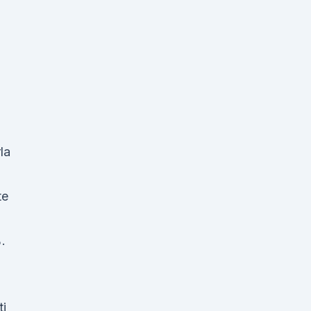
la
te
.
ti