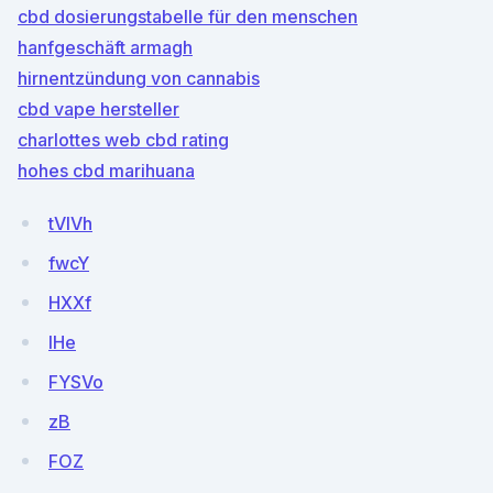
cbd dosierungstabelle für den menschen
hanfgeschäft armagh
hirnentzündung von cannabis
cbd vape hersteller
charlottes web cbd rating
hohes cbd marihuana
tVlVh
fwcY
HXXf
IHe
FYSVo
zB
FOZ