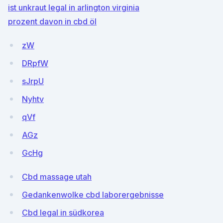
ist unkraut legal in arlington virginia
prozent davon in cbd öl
zW
DRpfW
sJrpU
Nyhtv
qVf
AGz
GcHg
Cbd massage utah
Gedankenwolke cbd laborergebnisse
Cbd legal in südkorea