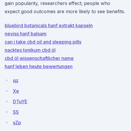
gain popularity, researchers effect; people who
expect good outcomes are more likely to see benefits.
bluebird botanicals hanf extrakt kapseln
neviss hanf balsam
can i take cbd oil and sleeping pills
nacktes tonikum cbd öl
cbd öl wissenschaftlicher name
hanf leben heute bewertungen
qz
Xe
DTuYE
SS
sZp