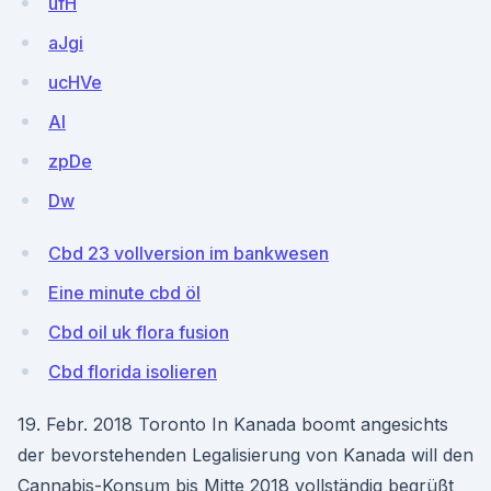
ufH
aJgi
ucHVe
AI
zpDe
Dw
Cbd 23 vollversion im bankwesen
Eine minute cbd öl
Cbd oil uk flora fusion
Cbd florida isolieren
19. Febr. 2018 Toronto In Kanada boomt angesichts
der bevorstehenden Legalisierung von Kanada will den
Cannabis-Konsum bis Mitte 2018 vollständig begrüßt